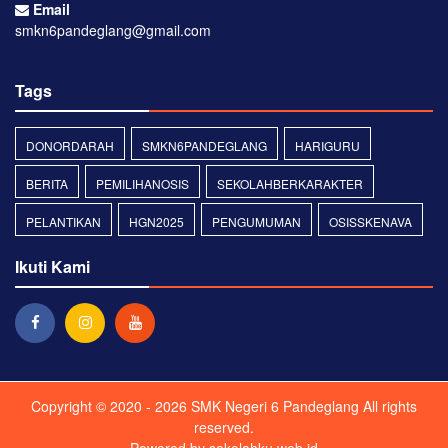
Email
smkn6pandeglang@gmail.com
Tags
DONORDARAH
SMKN6PANDEGLANG
HARIGURU
BERITA
PEMILIHANOSIS
SEKOLAHBERKARAKTER
PELANTIKAN
HGN2025
PENGUMUMAN
OSISSKENAVA
Ikuti Kami
Copyright © 2020 - 2026
SMK Negeri 6 Pandeglang
All rights
reserved.
Powered by
sekolahku.web.id