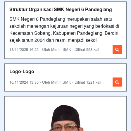
Struktur Organisasi SMK Negeri 6 Pandeglang
SMK Negeri 6 Pandeglang merupakan salah satu
sekolah menengah kejuruan negeri yang berlokasi di
Kecamatan Sobang, Kabupaten Pandeglang. Berdiri
sejak tahun 2004 dan resmi menjadi sekol
13/11/2025 16:22 - Oleh Mimin SMK - Dilihat 558 kali
Logo-Logo
16/11/2024 13:35 - Oleh Mimin SMK - Dilihat 1221 kali