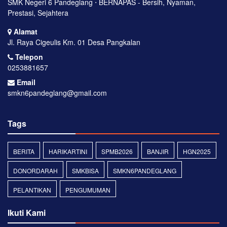
SMK Negeri 6 Pandeglang ⋅ BERNAPAS - Bersih, Nyaman,
Prestasi, Sejahtera
Alamat
Jl. Raya Cigeulis Km. 01 Desa Pangkalan
Telepon
0253881657
Email
smkn6pandeglang@gmail.com
Tags
BERITA
HARIKARTINI
SPMB2026
BANJIR
HGN2025
DONORDARAH
SMKBISA
SMKN6PANDEGLANG
PELANTIKAN
PENGUMUMAN
Ikuti Kami