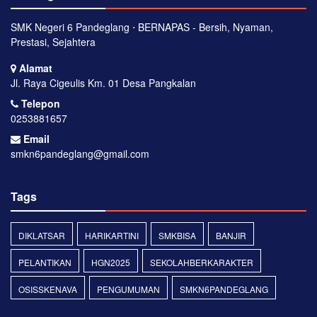
SMK Negeri 6 Pandeglang ⋅ BERNAPAS - Bersih, Nyaman,
Prestasi, Sejahtera
Alamat
Jl. Raya Cigeulis Km. 01 Desa Pangkalan
Telepon
0253881657
Email
smkn6pandeglang@gmail.com
Tags
DIKLATSAR
HARIKARTINI
SMKBISA
BANJIR
PELANTIKAN
HGN2025
SEKOLAHBERKARAKTER
OSISSKENAVA
PENGUMUMAN
SMKN6PANDEGLANG