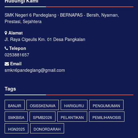
Hubungi Kami
SMK Negeri 6 Pandeglang ⋅ BERNAPAS - Bersih, Nyaman,
Prestasi, Sejahtera
Alamat
Jl. Raya Cigeulis Km. 01 Desa Pangkalan
Telepon
0253881657
Email
smkn6pandeglang@gmail.com
Tags
BANJIR
OSISSKENAVA
HARIGURU
PENGUMUMAN
SMKBISA
SPMB2026
PELANTIKAN
PEMILIHANOSIS
HGN2025
DONORDARAH