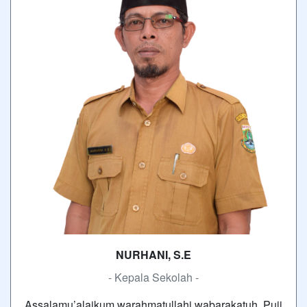
NURHANI, S.E
- Kepala Sekolah -
Assalamu’alaikum warahmatullahi wabarakatuh, Puji