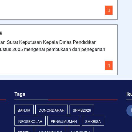
ng
kan Surat Keputusan Kepala Dinas Pendidikan
gustus 2005 mengenai pembukaan dan penegerian
Tags
Ik
BANJIR
DONORDARAH
SPMB2026
INFOSEKOLAH
PENGUMUMAN
SMKBISA