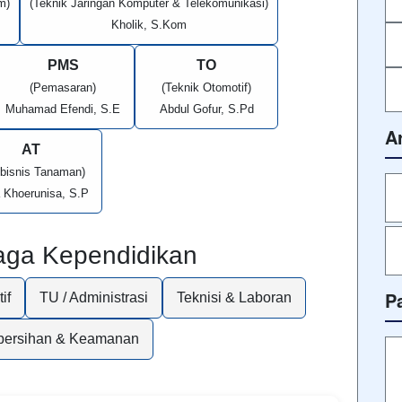
m)
(Teknik Jaringan Komputer & Telekomunikasi)
Kholik, S.Kom
PMS
TO
(Pemasaran)
(Teknik Otomotif)
Muhamad Efendi, S.E
Abdul Gofur, S.Pd
A
AT
ibisnis Tanaman)
a Khoerunisa, S.P
aga Kependidikan
P
if
TU / Administrasi
Teknisi & Laboran
bersihan & Keamanan