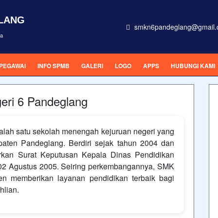
GLANG
smkn6pandeglang@gmail.
ra
 PEGAWAI
INFO SPMB
GALERI
LOGO
APPS
HUBUNGI KAMI
eri 6 Pandeglang
lah satu sekolah menengah kejuruan negeri yang
aten Pandeglang. Berdiri sejak tahun 2004 dan
arkan Surat Keputusan Kepala Dinas Pendidikan
02 Agustus 2005. Seiring perkembangannya, SMK
en memberikan layanan pendidikan terbaik bagi
hlian.