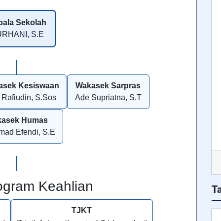
ala Sekolah
RHANI, S.E
asek Kesiswaan
Wakasek Sarpras
 Rafiudin, S.Sos
Ade Supriatna, S.T
kasek Humas
ad Efendi, S.E
ogram Keahlian
T
TJKT