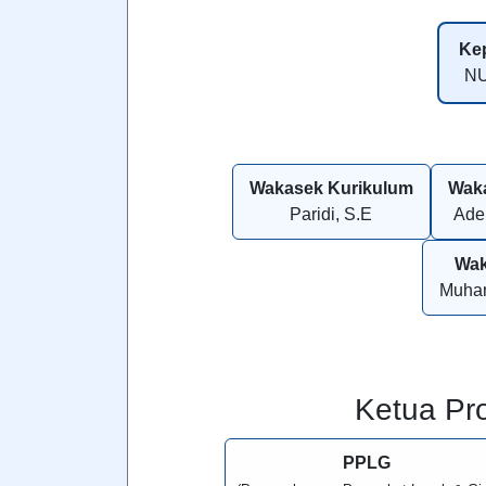
Kep
NU
Wakasek Kurikulum
Wak
Paridi, S.E
Ade
Wa
Muham
Ketua Pr
PPLG