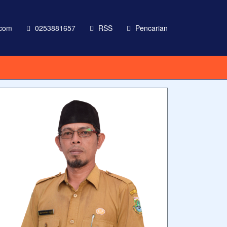
com
0253881657
RSS
Pencarian