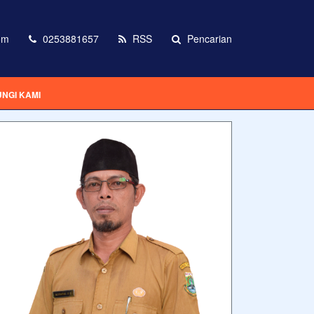
om
0253881657
RSS
Pencarian
NGI KAMI