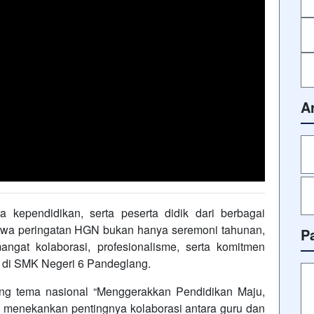
A
a kependidikan, serta peserta didik dari berbagai
hwa peringatan HGN bukan hanya seremoni tahunan,
P
gat kolaborasi, profesionalisme, serta komitmen
 di SMK Negeri 6 Pandeglang.
ung tema nasional “Menggerakkan Pendidikan Maju,
g menekankan pentingnya kolaborasi antara guru dan