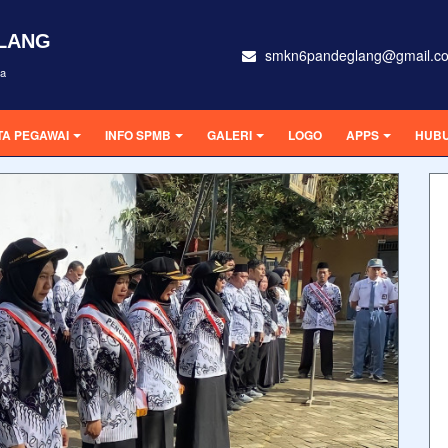
GLANG
smkn6pandeglang@gmail.c
ra
TA PEGAWAI
INFO SPMB
GALERI
LOGO
APPS
HUBU