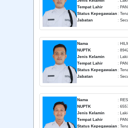
Jenis Kelamin
: Laki
Tempat Lahir
: PA
Status Kepegawaian
: Ten
Jabatan
: Secu
Nama
: HI
NUPTK
: 89
Jenis Kelamin
: Laki
Tempat Lahir
: PA
Status Kepegawaian
: Ten
Jabatan
: Secu
Nama
: RE
NUPTK
: 65
Jenis Kelamin
: Laki
Tempat Lahir
: PA
Status Kepegawaian
: Ten