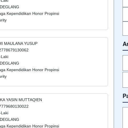
-Laki
NDEGLANG
aga Kependidikan Honor Propinsi
rity
A
LMI MAULANA YUSUP
42778679130062
-Laki
NDEGLANG
aga Kependidikan Honor Propinsi
rity
P
SKA YASIN MUTTAQIEN
57779680130022
-Laki
NDEGLANG
aga Kependidikan Honor Propinsi