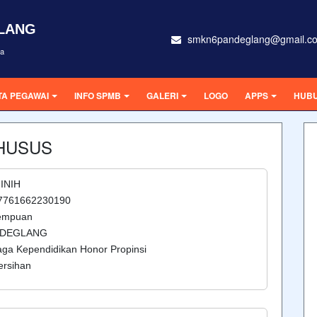
GLANG
smkn6pandeglang@gmail.c
ra
TA PEGAWAI
INFO SPMB
GALERI
LOGO
APPS
HUBU
KHUSUS
MINIH
37761662230190
rempuan
NDEGLANG
aga Kependidikan Honor Propinsi
ersihan