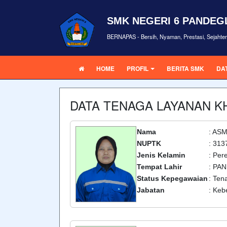
SMK NEGERI 6 PANDE
BERNAPAS - Bersih, Nyaman, Prestasi, Sejahte
HOME
PROFIL
BERITA SMK
DA
DATA TENAGA LAYANAN 
Nama
: AS
NUPTK
: 31
Jenis Kelamin
: Pe
Tempat Lahir
: PA
Status Kepegawaian
: Ten
Jabatan
: Keb