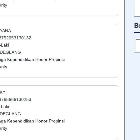
rity
B
RYANA
52752653130132
-Laki
NDEGLANG
aga Kependidikan Honor Propinsi
rity
KKY
58765666130253
-Laki
NDEGLANG
aga Kependidikan Honor Propinsi
rity