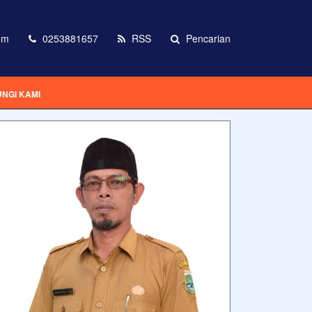
om
0253881657
RSS
Pencarian
NGI KAMI