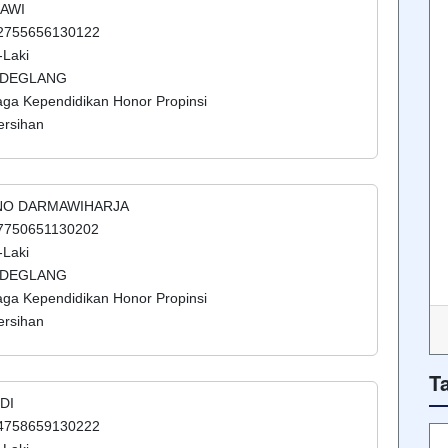
MAWI
52755656130122
-Laki
NDEGLANG
aga Kependidikan Honor Propinsi
ersihan
NO DARMAWIHARJA
57750651130202
-Laki
NDEGLANG
aga Kependidikan Honor Propinsi
ersihan
T
DI
44758659130222