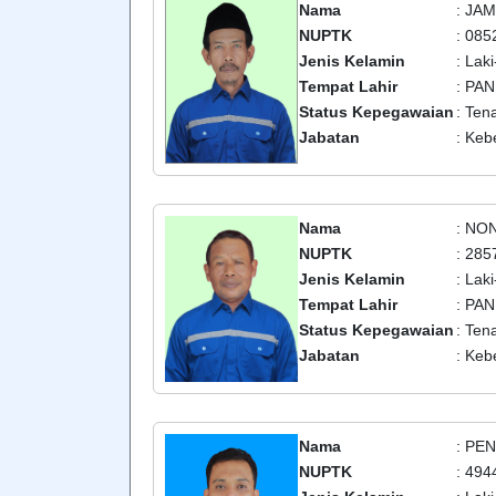
Nama
: JA
NUPTK
: 08
Jenis Kelamin
: Laki
Tempat Lahir
: PA
Status Kepegawaian
: Ten
Jabatan
: Keb
Nama
: NO
NUPTK
: 28
Jenis Kelamin
: Laki
Tempat Lahir
: PA
Status Kepegawaian
: Ten
Jabatan
: Keb
Nama
: PEN
NUPTK
: 49