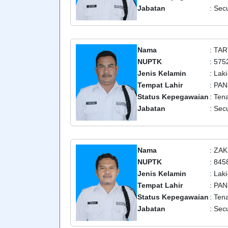
Jabatan
: Secu
Nama
: TA
NUPTK
: 57
Jenis Kelamin
: Laki
Tempat Lahir
: PA
Status Kepegawaian
: Ten
Jabatan
: Secu
Nama
: ZA
NUPTK
: 84
Jenis Kelamin
: Laki
Tempat Lahir
: PA
Status Kepegawaian
: Ten
Jabatan
: Secu