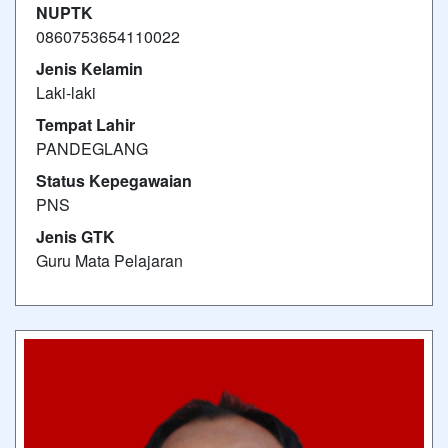
NUPTK
0860753654110022
Jenis Kelamin
Laki-laki
Tempat Lahir
PANDEGLANG
Status Kepegawaian
PNS
Jenis GTK
Guru Mata Pelajaran