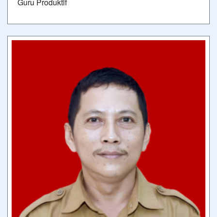
Guru Produktif