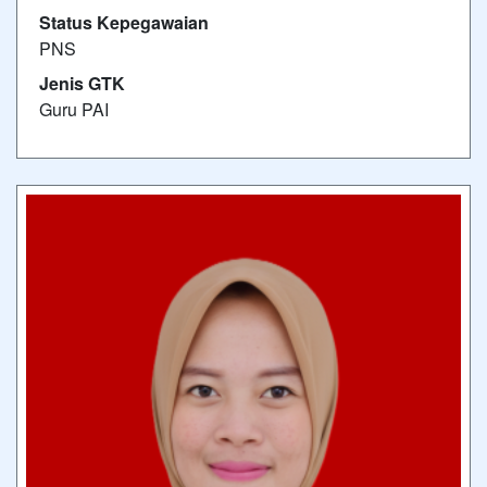
Status Kepegawaian
PNS
Jenis GTK
Guru PAI