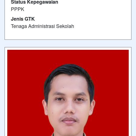
Status Kepegawaian
PPPK
Jenis GTK
Tenaga Administrasi Sekolah