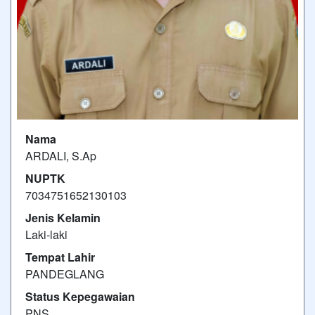
Nama
ARDALI, S.Ap
NUPTK
7034751652130103
Jenis Kelamin
Laki-laki
Tempat Lahir
PANDEGLANG
Status Kepegawaian
PNS