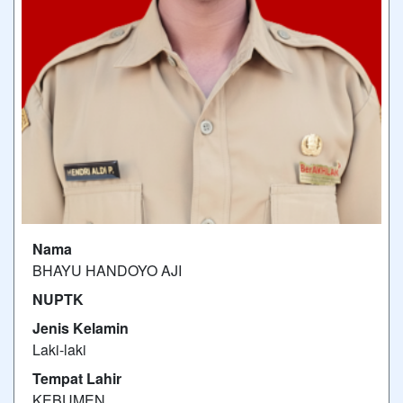
Nama
BHAYU HANDOYO AJI
NUPTK
Jenis Kelamin
Laki-laki
Tempat Lahir
KEBUMEN