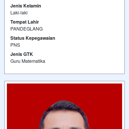
Jenis Kelamin
Laki-laki
Tempat Lahir
PANDEGLANG
Status Kepegawaian
PNS
Jenis GTK
Guru Matematika