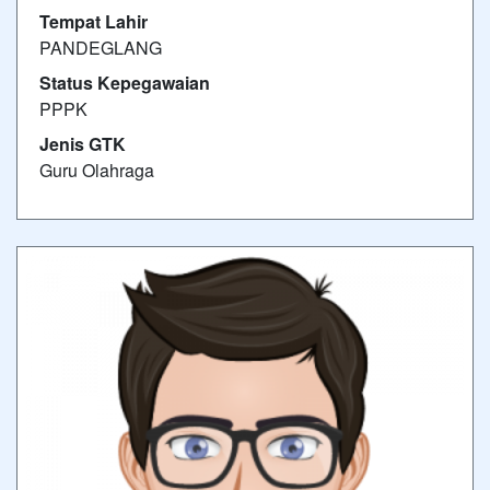
Tempat Lahir
PANDEGLANG
Status Kepegawaian
PPPK
Jenis GTK
Guru Olahraga