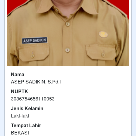
Nama
ASEP SADIKIN, S.Pd.I
NUPTK
3036754656110053
Jenis Kelamin
Laki-laki
Tempat Lahir
BEKASI