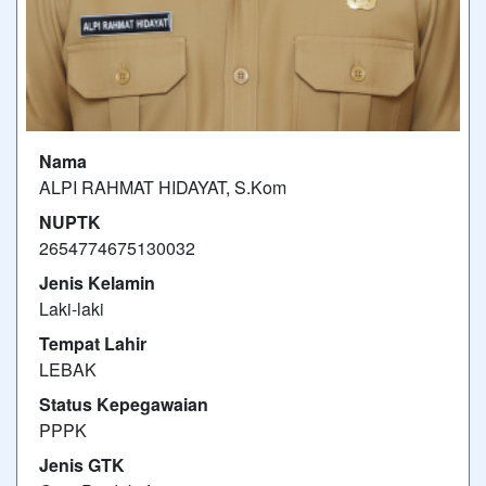
Nama
ALPI RAHMAT HIDAYAT, S.Kom
NUPTK
2654774675130032
Jenis Kelamin
Laki-laki
Tempat Lahir
LEBAK
Status Kepegawaian
PPPK
Jenis GTK