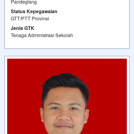
Pandeglang
Status Kepegawaian
GTT/PTT Provinsi
Jenis GTK
Tenaga Administrasi Sekolah