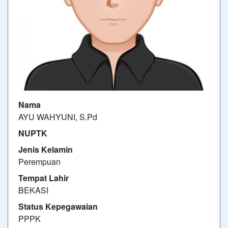
Nama
AYU WAHYUNI, S.Pd
NUPTK
Jenis Kelamin
Perempuan
Tempat Lahir
BEKASI
Status Kepegawaian
PPPK