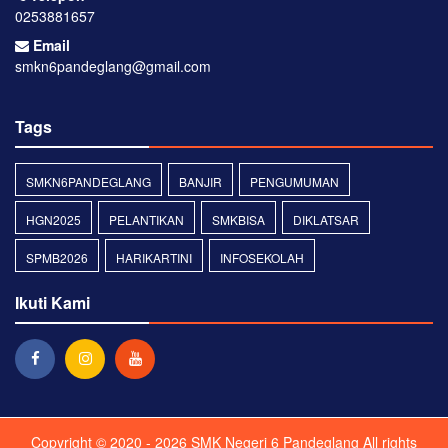
0253881657
Email
smkn6pandeglang@gmail.com
Tags
SMKN6PANDEGLANG
BANJIR
PENGUMUMAN
HGN2025
PELANTIKAN
SMKBISA
DIKLATSAR
SPMB2026
HARIKARTINI
INFOSEKOLAH
Ikuti Kami
Copyright © 2020 - 2026
SMK Negeri 6 Pandeglang
All rights