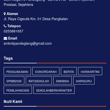
Prestasi, Sejahtera
Alamat
Jl. Raya Cigeulis Km. 01 Desa Pangkalan
Telepon
0253881657
Email
smkn6pandeglang@gmail.com
Tags
PENGUMUMAN
DONORDARAH
BERITA
HARIKARTINI
SPMB2026
INFOSEKOLAH
SMKBISA
HARIGURU
PEMILIHANOSIS
SEKOLAHBERKARAKTER
Ikuti Kami