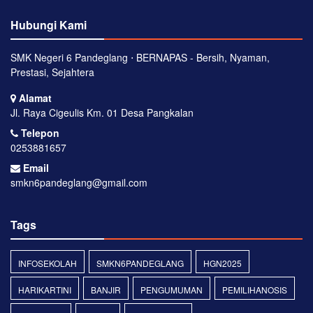
Hubungi Kami
SMK Negeri 6 Pandeglang ⋅ BERNAPAS - Bersih, Nyaman,
Prestasi, Sejahtera
Alamat
Jl. Raya Cigeulis Km. 01 Desa Pangkalan
Telepon
0253881657
Email
smkn6pandeglang@gmail.com
Tags
INFOSEKOLAH
SMKN6PANDEGLANG
HGN2025
HARIKARTINI
BANJIR
PENGUMUMAN
PEMILIHANOSIS