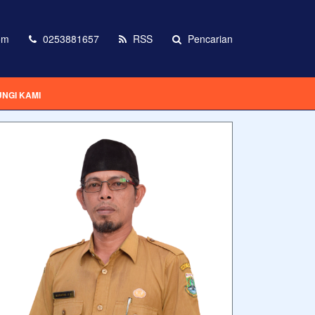
om
0253881657
RSS
Pencarian
NGI KAMI