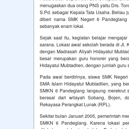
menugaskan dua orang PNS yaitu Drs. Toni
S.Pd. sebagai Kepala Tata Usaha. Beliau 
diberi nama SMK Negeri 6 Pandeglang
sebanyak enam lokal.
Sejak saat itu, kegiatan belajar mengaja
sarana. Lokasi awal sekolah berada di Jl
dengan Madrasah Aliyah Hidayatul Mubtad
besar merupakan guru honorer yang be
Hidayatul Mubtadiien, dengan jumlah guru 
Pada awal berdirinya, siswa SMK Negeri
SMA Islam Hidayatul Mubtadiien, yang ber
SMKN 6 Pandeglang langsung merekrut s
berasal dari wilayah Sobang, Bojen, 
Rekayasa Perangkat Lunak (RPL).
Sekitar bulan Januari 2005, pemerintah m
SMKN 6 Pandeglang. Karena lokasi per