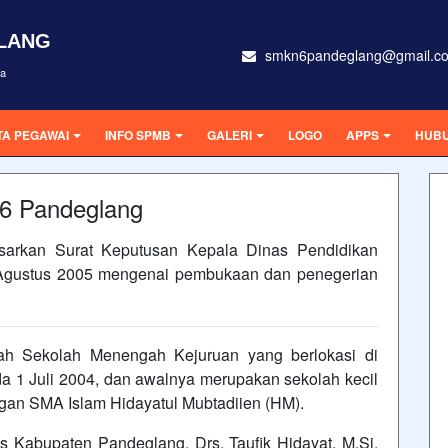
GLANG
smkn6pandeglang@gmail.c
ra
TA PEGAWAI
INFO SPMB
GALERI
LOGO
APPS
HUBU
 6 Pandeglang
sarkan Surat Keputusan Kepala Dinas Pendidikan
 Agustus 2005 mengenai pembukaan dan penegerian
h Sekolah Menengah Kejuruan yang berlokasi di
a 1 Juli 2004, dan awalnya merupakan sekolah kecil
an SMA Islam Hidayatul Mubtadiien (HM).
 Kabupaten Pandeglang, Drs. Taufik Hidayat, M.Si,