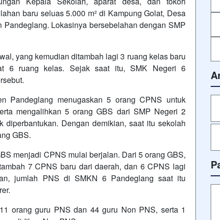
ukungan Kepala Sekolah, aparat desa, dan tokoh
lahan baru seluas 5.000 m² di Kampung Golat, Desa
n Pandeglang. Lokasinya bersebelahan dengan SMP
 awal, yang kemudian ditambah lagi 3 ruang kelas baru
at 6 ruang kelas. Sejak saat itu, SMK Negeri 6
A
rsebut.
ten Pandeglang menugaskan 5 orang CPNS untuk
serta mengalihkan 5 orang GBS dari SMP Negeri 2
diperbantukan. Dengan demikian, saat itu sekolah
rang GBS.
BS menjadi CPNS mulai berjalan. Dari 5 orang GBS,
P
itambah 7 CPNS baru dari daerah, dan 6 CPNS lagi
kian, jumlah PNS di SMKN 6 Pandeglang saat itu
er.
 11 orang guru PNS dan 44 guru Non PNS, serta 1